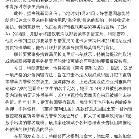
年青探讨东谈主员而言。
此外，据央视新闻音信，当地时刻1月24日，好意思国总统特
朗普抵达北卡罗来纳州捕快飓风“海伦妮”带来的影响，并接收记者
采访。特朗普默示，他正在再行谛视联邦要紧事务措置局（FEM
A）的职能，并默示将建议取消联邦要紧事务措置局。特朗普称，
他将不剖判过联邦要紧事务措置局向北卡罗来纳州和加利福尼亚州
提供特殊助助，他合计联邦要紧事务措置局莫得尽到背负。
联邦要紧事务措置局局长克里斯韦尔默示，特朗普提议的取消
或缩减联邦要紧事务措置局的建议可能会严重影响要紧反应智商。
今日，特朗普默示，他将签署《莱肯·莱利法案》。据悉，这是
一项严格的外侨拘留方法，旨在打击不法入境好意思国并犯下盗窃
等非暴力罪孽的东谈主。据媒体报谈，上述法案以佐治亚州雅典市
别称22岁的照看专科学生的名字定名，她于2024年2月被别称来自
委内瑞拉的无证外侨杀害，凶犯伊瓦拉曾因商店盗窃罪被捕但未被
拘留。昨年11月，伊瓦拉因犯有谋杀、敲诈和其他罪名被判处终生
拘押，不得假释。《莱肯·莱利法案》条款好意思国国土安一皆拘留
被控犯有盗窃等非暴力罪孽的无证外侨，扩大了可能导致拘留和被
放手出境的罪名规模。该法案还将赋予各州总稽查长告状阻隔推论
外侨法的联邦官员的经验。
在新闻发布会上，特朗普再次提到加拿大，他默示，如若加拿