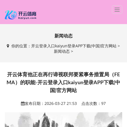
T
o
g
g
新闻动态
l
e
你的位置：
开云登录入口kaiyun登录APP下载(中国)官方网站
>
n
新闻动态
>
a
v
i
g
开云体育他正在再行谛视联邦要紧事务措置局（FE
a
MA）的职能-开云登录入口kaiyun登录APP下载(中
t
国)官方网站
i
o
发布日期：2026-03-27 21:53 点击次数：97
n