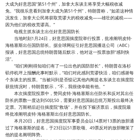
大成为好意思国“第51个州”，加拿大东谈主将享受大幅税收减
免。“我很乐意看到加拿大成为第51个州”，特朗普称，“如若这种情
况发生，加拿大公民将获取荒谬大的税收减免——雄壮的减税——
因为他们的税收荒谬高。”
电视主抓东谈主出任好意思国防长
当地时刻1月24日，好意思国揣度院举行投票，批准阐明皮特·
海格塞斯出任国防部长。据全球网征引好意思国播送公司（ABC）
报谈，好意思国总统特朗普随后默示，他对这一投票放胆“感到快
活”。
“咱们刚刚得知咱们有了一位出色的国防部长”，特朗普在洛杉
矶停机坪上报酬此事时默示，“咱们对此感到荒谬快活，咱们感谢每
个东谈主的投票。”当被问到是否惦记其他内阁提名东谈主在揣度院
获批情况时，特朗普默示，“不，我很侥幸能有他。”
本次揣度院投票中，赞同皮特·海格塞斯出任防长和反对其出任
防长的票数一度达到50比50，需要好意思国副总统万斯投出最终决
定票。万斯稍后赶往揣度院“救场”，并在投下赈济票后，揣度院最
终批准阐明皮特·海格塞斯出任好意思国防长。
本月20日，好意思国揣度院军事委员会以14票对13票的放胆通
过了海格塞斯的提名，于23日以51票歌颂、49票反对的放胆鞭策了
他的提名阐明阵势。