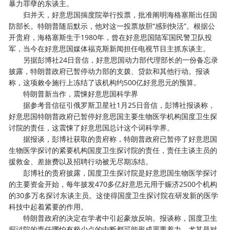
暴力罪孽的东谈主。
归并天，好意思国揣度院举行投票，批准阐明海格塞斯出任国
防部长。特朗普随后默示，他对这一投票放胆“感到快活”。根据公
开贵府，海格塞斯生于1980年，曾在好意思国陆军国民警卫队投
军，当今在好意思国媒体福克斯新闻担任电视节目主抓东谈主。
另据彭博社24日音信，好意思国动力部代理部长的一份备忘录
披露，特朗普政府已暂停动力部的支拨、贷款和其他行动。报谈
称，这项敕令施行上冻结了该机构约500亿好意思元的预算。
特朗普新当作，震悚好意思国科学界
据参考音信征引俄罗斯卫星社1月25日音信，彭博社报谈称，
好意思国特朗普政府已暂停好意思国主要生物医学机构国度卫生探
讨院的责任，这震悚了好意思国总计这个词科学界。
据报谈，彭博社获取的贵府称，特朗普政府已暂停了好意思国
生物医学探讨的紧要机构国度卫生探讨院的责任，责任主谈主员的
援救金、差旅费以及招聘行动被无尽期冻结。
彭博社的贵府披露，国度卫生探讨院是好意思国生物医学探讨
的主要资金开始，每年披发470多亿好意思元用于赈济2500个机构
的30多万名探讨东谈主员。这使得国度卫生探讨院在研发新的医学
科技中起着紧要的作用。
特朗普政府的决定在学者中引起豪放反响。报谈称，国度卫生
探讨院的责任哪怕有极少点的中断都可能形成严重着力，尤其是对