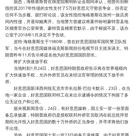
据悉，海格塞斯曾在揣度院阐明听证会期间承认，他曾向别称
指控其2017年性侵的女性支付了5万好意思元守密息争金，但否定
任何不当步履。据打听论说，该女性指控海格塞斯在加州一旅店房
间内性侵，并退却她离开。当地警方曾建议将案件吩咐蒙特雷县地
区稽查官办公室审查。蒙特雷县稽查官默示，由于根据不及，该办
公室于2018年1月决定不予告状。
皮特·海格塞斯生于1980年，曾在好意思国陆军国民警卫队投
军，当今在好意思国媒体福克斯新闻担任电视节目主抓东谈主。特
朗普昨年11月告示将提名他为好意思国国防部长。
将扩大快速放手权
当地时刻1月24日，好意思国特朗普政府告示将在世界规模内
扩大快速放手权，允许外侨官员在未经法官审理的情况下放手外
侨。
好意思国新泽西州纽瓦克市市长拉斯·巴拉卡默示，23日，在当
地一家企业，好意思国联邦特工在未出示逮捕令的情况下拘留了多
位无证住户和公民。
据央视新闻音信，24日，有好意思媒称，国土安一皆一份里面
备忘录披露，特朗普政府仍是授权联邦外侨官员取消在前总统拜登
期间允许投入好意思国的数十万外侨的正当身份，并寻求将他们放
手出境。
另外，好意思国国土安一皆23日的备忘录披露，由于好意思墨